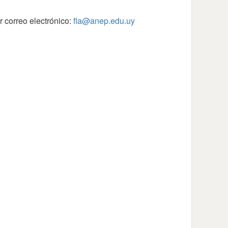
or correo electrónico:
fla@anep.edu.uy